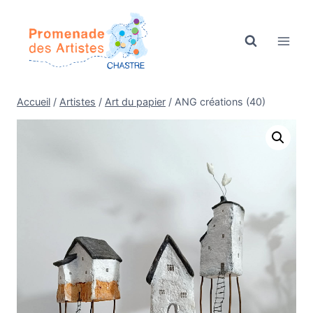
Aller
au
contenu
Accueil
/
Artistes
/
Art du papier
/
ANG créations (40)